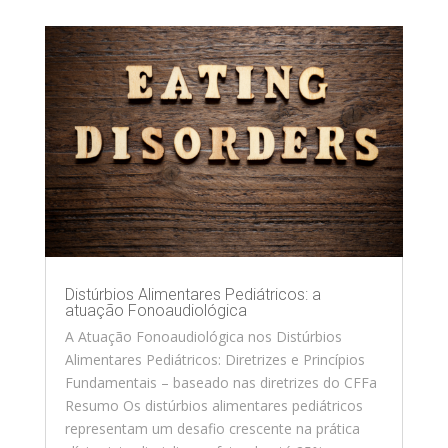
Distúrbios Alimentares Pediátricos: a
atuação Fonoaudiológica
A Atuação Fonoaudiológica nos Distúrbios
Alimentares Pediátricos: Diretrizes e Princípios
Fundamentais – baseado nas diretrizes do CFFa
Resumo Os distúrbios alimentares pediátricos
representam um desafio crescente na prática