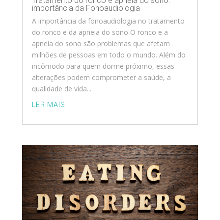
Tratamento do ronco e apneia do sono:
importância da Fonoaudiologia
A importância da fonoaudiologia no tratamento
do ronco e da apneia do sono O ronco e a
apneia do sono são problemas que afetam
milhões de pessoas em todo o mundo. Além do
incômodo para quem dorme próximo, essas
alterações podem comprometer a saúde, a
qualidade de vida...
LER MAIS