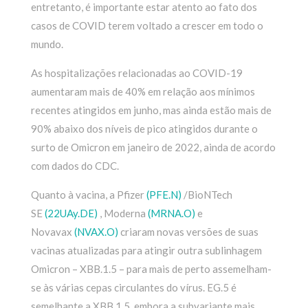
entretanto, é importante estar atento ao fato dos
casos de COVID terem voltado a crescer em todo o
mundo.
As hospitalizações relacionadas ao COVID-19
aumentaram mais de 40% em relação aos mínimos
recentes atingidos em junho, mas ainda estão mais de
90% abaixo dos níveis de pico atingidos durante o
surto de Omicron em janeiro de 2022, ainda de acordo
com dados do CDC.
Quanto à vacina, a Pfizer
(PFE.N)
/BioNTech
SE
(22UAy.DE)
, Moderna
(MRNA.O)
e
Novavax
(NVAX.O)
criaram novas versões de suas
vacinas atualizadas para atingir outra sublinhagem
Omicron – XBB.1.5 – para mais de perto assemelham-
se às várias cepas circulantes do vírus. EG.5 é
semelhante a XBB.1.5, embora a subvariante mais