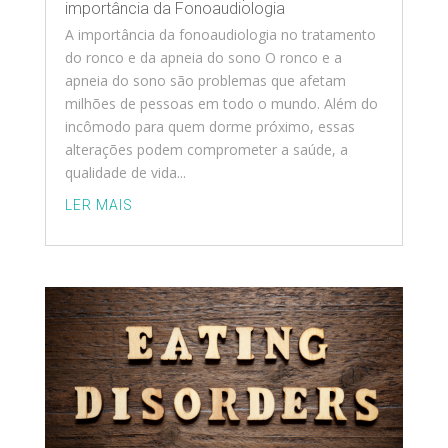
importância da Fonoaudiologia
A importância da fonoaudiologia no tratamento
do ronco e da apneia do sono O ronco e a
apneia do sono são problemas que afetam
milhões de pessoas em todo o mundo. Além do
incômodo para quem dorme próximo, essas
alterações podem comprometer a saúde, a
qualidade de vida...
LER MAIS