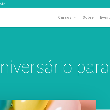
m.br
Cursos
Sobre
Even
niversário para