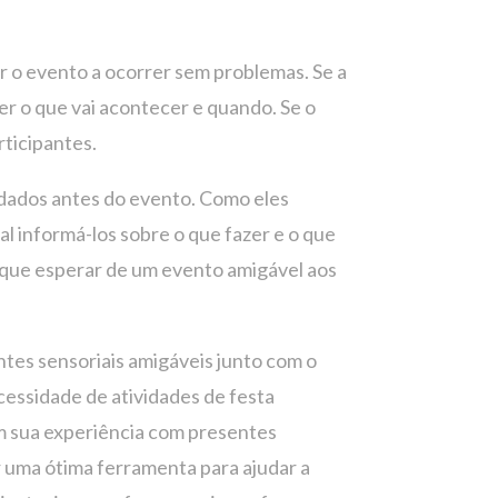
ar o evento a ocorrer sem problemas. Se a
er o que vai acontecer e quando. Se o
rticipantes.
vidados antes do evento. Como eles
l informá-los sobre o que fazer e o que
o que esperar de um evento amigável aos
ntes sensoriais amigáveis ​​junto com o
ecessidade de atividades de festa
om sua experiência com presentes
er uma ótima ferramenta para ajudar a