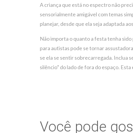
A criança que está no espectro não prec
sensorialmente amigável com temas simpl
planejar, desde que ela seja adaptada aos
Não importa o quanto a festa tenha sido 
para autistas pode se tornar assustadora.
se ela se sentir sobrecarregada. Inclua 
silêncio” do lado de fora do espaço. Est
Você pode go