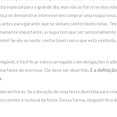
 especial para o grande dia, mas não as force se elas não 
riança se demonstrar interesse em comprar uma roupa nova
antes para garantir que se sintam confortáveis ​​nelas. T
emamente importante, a roupa tem que ser sensorialmente a
bém! Se ele se sentir confortável com o que está vestindo,
gável, é fácil ficar sobrecarregado com obrigações tradic
uma fonte de estresse. Ele deve ser divertido.
E a definiçã
a.
 duram horas. Se a duração de uma festa divertida para cri
o convite e no local da festa. Dessa forma, ninguém fica 