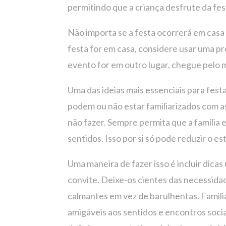
permitindo que a criança desfrute da fes
Não importa se a festa ocorrerá em casa 
festa for em casa, considere usar uma pr
evento for em outro lugar, chegue pelo 
Uma das ideias mais essenciais para fest
podem ou não estar familiarizados com as
não fazer. Sempre permita que a família 
sentidos. Isso por si só pode reduzir o e
Uma maneira de fazer isso é incluir dicas 
convite. Deixe-os cientes das necessidad
calmantes em vez de barulhentas. Famili
amigáveis ​​aos sentidos e encontros soci