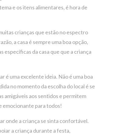
tema e os itens alimentares, é hora de
muitas crianças que estão no espectro
 razão, a casa é sempre uma boa opção,
as específicas da casa que que a criança
liar é uma excelente ideia. Não é uma boa
ndida no momento da escolha do local é se
as amigáveis ​​aos sentidos e permitem
a e emocionante para todos!
r onde a criança se sinta confortável.
iar a criança durante a festa,