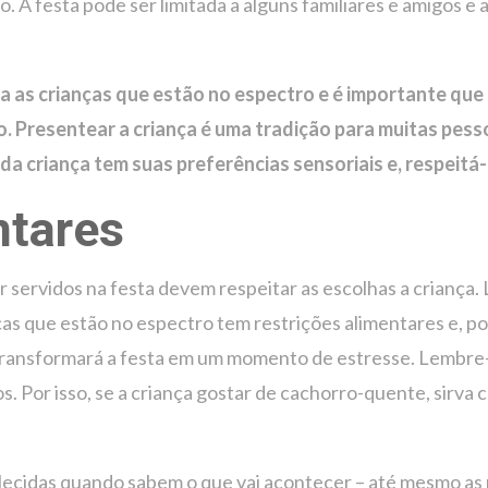
io. A festa pode ser limitada a alguns familiares e amigos e 
a as crianças que estão no espectro e é importante q
 Presentear a criança é uma tradição para muitas pesso
ada criança tem suas preferências sensoriais e, respeitá
ntares
 servidos na festa devem respeitar as escolhas a criança. 
as que estão no espectro tem restrições alimentares e, po
 transformará a festa em um momento de estresse. Lembre-
s. Por isso, se a criança gostar de cachorro-quente, sirva
ecidas quando sabem o que vai acontecer – até mesmo as r