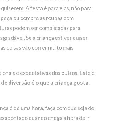
quiserem. A festa é para elas, não para
, peça ou compre as roupas com
exturas podem ser complicadas para
gradável. Se a criança estiver quiser
 as coisas vão correr muito mais
ionais e expectativas dos outros. Este é
o de diversão é o que a criança gosta,
ança é de uma hora, faça com que seja de
desapontado quando chega a hora de ir