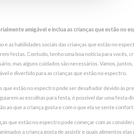
rialmente amigável e inclua as crianças que estão no es
 e as habilidades sociais das crianças que estão no espect
arem festas. Contudo, tenho uma boa notícia para vocês, cr
ário, mas alguns cuidados são necessários. Vamos, juntos,
vel e divertido para as crianças que estão no espectro.
as que estão no espectro pode ser desafiador devido às pr
uiarem as escolhas para festa, é possível dar uma festa div
ção ao que a criança gosta e com o que ela se sente confort
ças que estão no espectro pode começar com as considera
animados a criança gosta de assistir e quais alimentos el