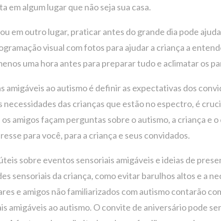
ta em algum lugar que não seja sua casa.
ou em outro lugar, praticar antes do grande dia pode ajud
ogramação visual com fotos para ajudar a criança a entend
menos uma hora antes para preparar tudo e aclimatar os pa
as amigáveis ​​ao autismo é definir as expectativas dos con
 necessidades das crianças que estão no espectro, é crucia
e os amigos façam perguntas sobre o autismo, a criança e 
stresse para você, para a criança e seus convidados.
úteis sobre eventos sensoriais amigáveis ​​e ideias de prese
es sensoriais da criança, como evitar barulhos altos e a n
ares e amigos não familiarizados com autismo contarão c
ais amigáveis ​​ao autismo. O convite de aniversário pode s