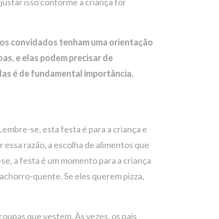
ajustar isso conforme a criança for
ue os convidados tenham uma orientação
as, e elas podem precisar de
-las é de fundamental importância.
Lembre-se, esta festa é para a criança e
r essa razão, a escolha de alimentos que
se, a festa é um momento para a criança
 cachorro-quente. Se eles querem pizza,
oupas que vestem. Às vezes, os pais