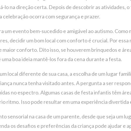
-lo na direção certa. Depois de descobrir as atividades, o 
a celebração ocorra com segurança e prazer.
para um evento bem-sucedido e amigável ao autismo. Como 
res, decidir um bom local com conforto é crucial. Por essa
de maior conforto. Dito isso, se houverem brinquedos e áre
uma boa ideia mantê-los fora da cena durante a festa.
 um local diferente de sua casa, a escolha de um lugar fami
 criança nunca tenha visitado antes. A pergunta a ser respo
uídas no espectro. Algumas casas de festa infantis têm áre
rio ritmo. Isso pode resultar em uma experiência divertid
to sensorial na casa de um parente, desde que seja um luga
da os desafios e preferências da criança pode ajudar e apo