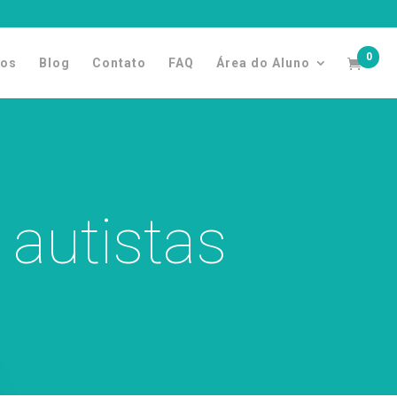
0
tos
Blog
Contato
FAQ
Área do Aluno
 autistas