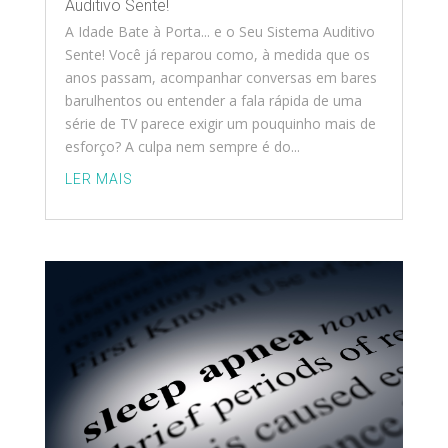
Auditivo Sente!
A Idade Bate à Porta... e o Seu Sistema Auditivo
Sente! Você já reparou como, à medida que os
anos passam, acompanhar conversas em bares
barulhentos ou entender a fala rápida de uma
série de TV parece exigir um pouquinho mais de
esforço? A culpa nem sempre é do...
LER MAIS