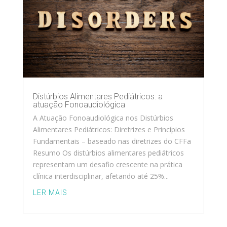
Distúrbios Alimentares Pediátricos: a
atuação Fonoaudiológica
A Atuação Fonoaudiológica nos Distúrbios
Alimentares Pediátricos: Diretrizes e Princípios
Fundamentais – baseado nas diretrizes do CFFa
Resumo Os distúrbios alimentares pediátricos
representam um desafio crescente na prática
clínica interdisciplinar, afetando até 25%...
LER MAIS