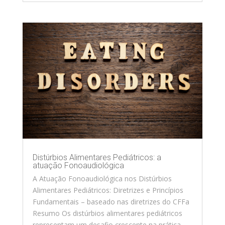
Distúrbios Alimentares Pediátricos: a
atuação Fonoaudiológica
A Atuação Fonoaudiológica nos Distúrbios
Alimentares Pediátricos: Diretrizes e Princípios
Fundamentais – baseado nas diretrizes do CFFa
Resumo Os distúrbios alimentares pediátricos
representam um desafio crescente na prática