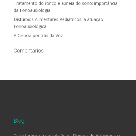
Tratamento do ronco e apneia do sono: importância
da Fonoaudiologia
Distúrbios Alimentares Pediátricos: a atuação
Fonoaudiológica
A Ciência por trás da Voz
Comentários
Blog
Transtornos de deglutição na Doença de Alzheimer: o