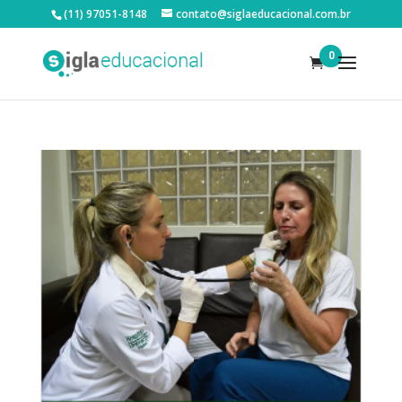
(11) 97051-8148
contato@siglaeducacional.com.br
0