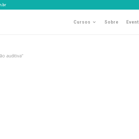
m.br
Cursos
Sobre
Even
ão auditiva”