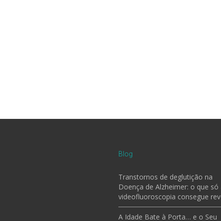
Blog
Transtornos de deglutição na
Doença de Alzheimer: o que só
videofluoroscopia consegue rev
A Idade Bate à Porta… e o Seu