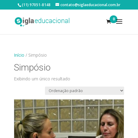
(11) 97051-8148
contato@siglaeducacional.com.br
0
Início
/ Simpósio
Simpósio
Exibindo um único resultado